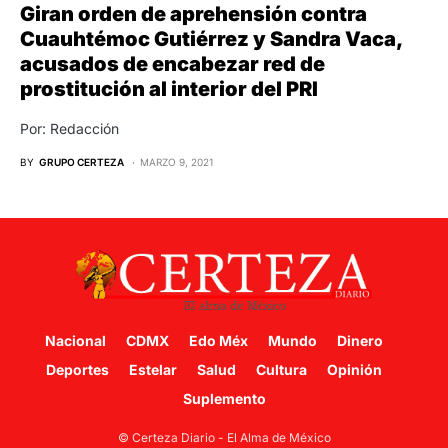
Giran orden de aprehensión contra
Cuauhtémoc Gutiérrez y Sandra Vaca,
acusados de encabezar red de
prostitución al interior del PRI
Por: Redacción
BY
GRUPO CERTEZA
MARZO 9, 2021
Nacional
CDMX
Edo Méx
Mundo
Dinero
Deportes
Estelar
Salud
Cultura
Opinión
Suplemento
© Certeza Diario - El Alma de México