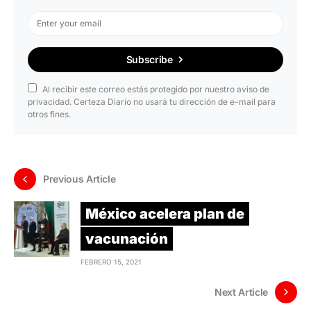
Subscribe
Al recibir este correo estás protegido por nuestro aviso de
privacidad. Certeza Diario no usará tu dirección de e-mail para
otros fines.
Previous Article
México acelera plan de
vacunación
FEBRERO 15, 2021
Next Article