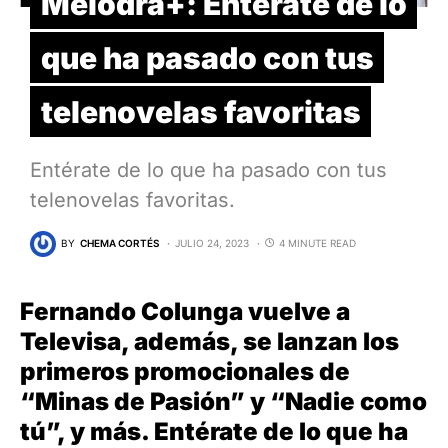
Melodra+: Entérate de lo
que ha pasado con tus
telenovelas favoritas
Entérate de lo que ha pasado con tus
telenovelas favoritas.
BY
CHEMA CORTÉS
JULIO 24, 2023
4 MINUTE READ
Fernando Colunga vuelve a
Televisa, además, se lanzan los
primeros promocionales de
“Minas de Pasión” y “Nadie como
tú”, y más. Entérate de lo que ha