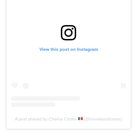
View this post on Instagram
A post shared by Chema Cortés
(@noveleandomex)