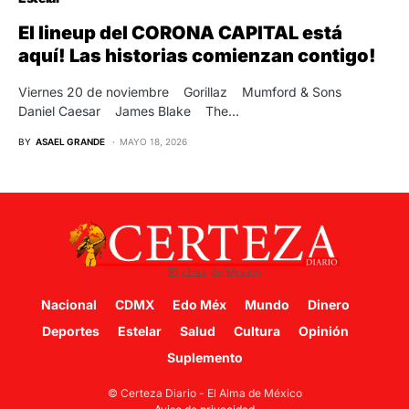
El lineup del CORONA CAPITAL está
aquí! Las historias comienzan contigo!
Viernes 20 de noviembre Gorillaz Mumford & Sons
Daniel Caesar James Blake The…
BY
ASAEL GRANDE
MAYO 18, 2026
Nacional
CDMX
Edo Méx
Mundo
Dinero
Deportes
Estelar
Salud
Cultura
Opinión
Suplemento
© Certeza Diario - El Alma de México