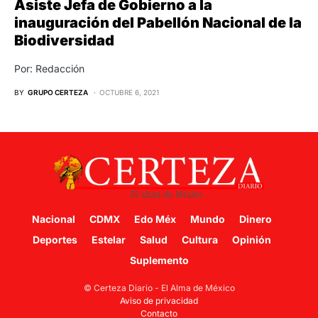
Asiste Jefa de Gobierno a la
inauguración del Pabellón Nacional de la
Biodiversidad
Por: Redacción
BY
GRUPO CERTEZA
OCTUBRE 6, 2021
Nacional
CDMX
Edo Méx
Mundo
Dinero
Deportes
Estelar
Salud
Cultura
Opinión
Suplemento
© Certeza Diario - El Alma de México
Aviso de privacidad
Contacto