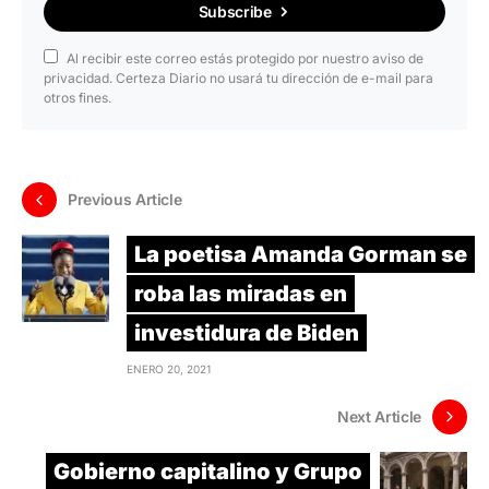
Subscribe
Al recibir este correo estás protegido por nuestro aviso de
privacidad. Certeza Diario no usará tu dirección de e-mail para
otros fines.
Previous Article
La poetisa Amanda Gorman se
roba las miradas en
investidura de Biden
ENERO 20, 2021
Next Article
Gobierno capitalino y Grupo