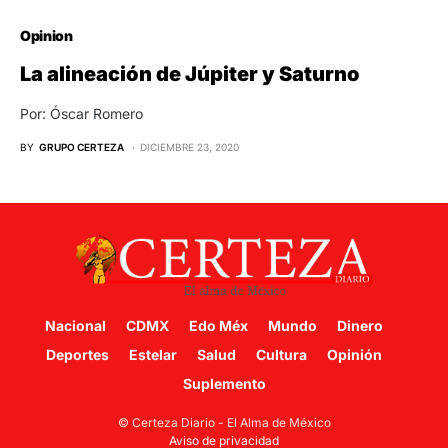
Opinion
La alineación de Júpiter y Saturno
Por: Óscar Romero
BY
GRUPO CERTEZA
DICIEMBRE 23, 2020
Nacional
CDMX
Edo Méx
Mundo
Dinero
Deportes
Estelar
Salud
Cultura
Opinión
Suplemento
© Certeza Diario - El Alma de México
Aviso de privacidad