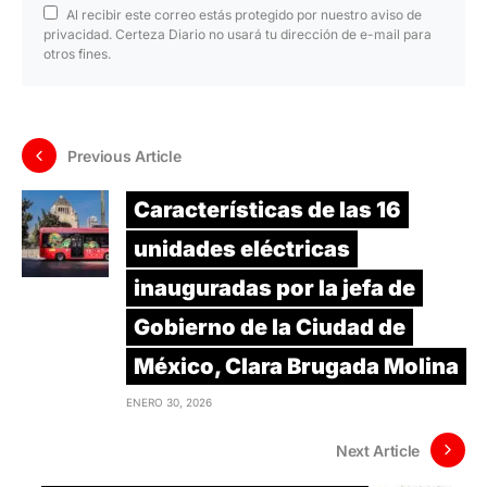
Al recibir este correo estás protegido por nuestro aviso de
privacidad. Certeza Diario no usará tu dirección de e-mail para
otros fines.
Previous Article
Características de las 16
unidades eléctricas
inauguradas por la jefa de
Gobierno de la Ciudad de
México, Clara Brugada Molina
ENERO 30, 2026
Next Article