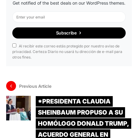
Get notified of the best deals on our WordPress themes.
Subscribe
Al recibir este correo estás protegido por nuestro aviso de
privacidad. Certeza Diario no usará tu dirección de e-mail para
otros fines.
Previous Article
*PRESIDENTA CLAUDIA
SHEINBAUM PROPUSO A SU
HOMÓLOGO DONALD TRUMP,
ACUERDO GENERAL EN