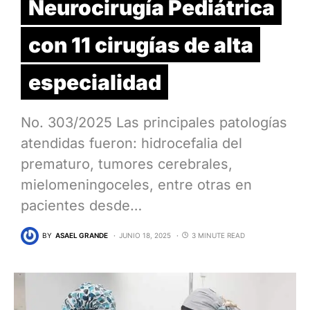
Neurocirugía Pediátrica
con 11 cirugías de alta
especialidad
No. 303/2025 Las principales patologías
atendidas fueron: hidrocefalia del
prematuro, tumores cerebrales,
mielomeningoceles, entre otras en
pacientes desde…
BY
ASAEL GRANDE
JUNIO 18, 2025
3 MINUTE READ