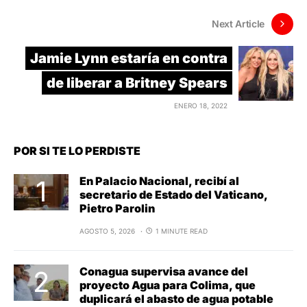
Next Article
Jamie Lynn estaría en contra
de liberar a Britney Spears
ENERO 18, 2022
POR SI TE LO PERDISTE
En Palacio Nacional, recibí al
secretario de Estado del Vaticano,
Pietro Parolin
AGOSTO 5, 2026
1 MINUTE READ
Conagua supervisa avance del
proyecto Agua para Colima, que
duplicará el abasto de agua potable