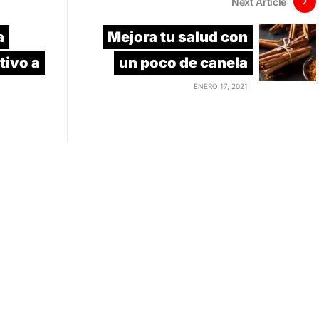
Next Article
a
Mejora tu salud con
tivo a
un poco de canela
ENERO 17, 2021