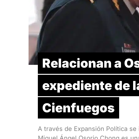
Relacionan a O
expediente de 
Cienfuegos
A través de Expansión Política se
Miguel Ángel Osorio Chong es u