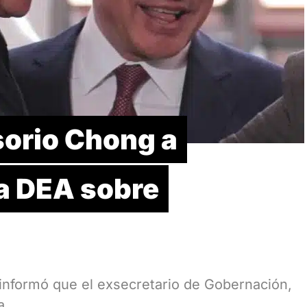
sorio Chong a
la DEA sobre
 informó que el exsecretario de Gobernación,
na…