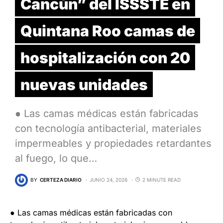
Cancún” del ISSSTE en
Quintana Roo camas de
hospitalización con 20
nuevas unidades
● Las camas médicas están fabricadas
con tecnología antibacterial, materiales
impermeables y propiedades retardantes
al fuego, lo que…
BY
CERTEZA DIARIO
JUNIO 24, 2026
2 MINUTE READ
● Las camas médicas están fabricadas con