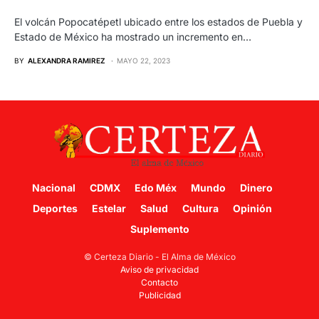
El volcán Popocatépetl ubicado entre los estados de Puebla y
Estado de México ha mostrado un incremento en…
BY
ALEXANDRA RAMIREZ
MAYO 22, 2023
Nacional
CDMX
Edo Méx
Mundo
Dinero
Deportes
Estelar
Salud
Cultura
Opinión
Suplemento
© Certeza Diario - El Alma de México
Aviso de privacidad
Contacto
Publicidad