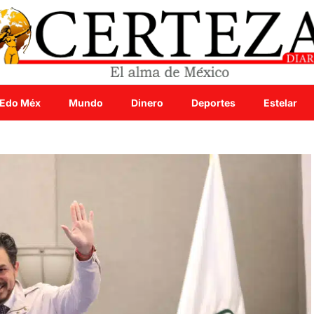
Edo Méx
Mundo
Dinero
Deportes
Estelar