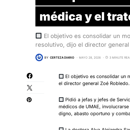
médica y el tra
El objetivo es consolidar un m
resolutivo, dijo el director gener
BY
CERTEZA DIARIO
MAYO 28, 2026
3 MINUTE RE
El objetivo es consolidar un 
el director general Zoé Robledo.
Pidió a jefas y jefes de Servi
médicos de UMAE, involucrarse e
digno, abasto oportuno y combat
La doctora Alva Alejandra San