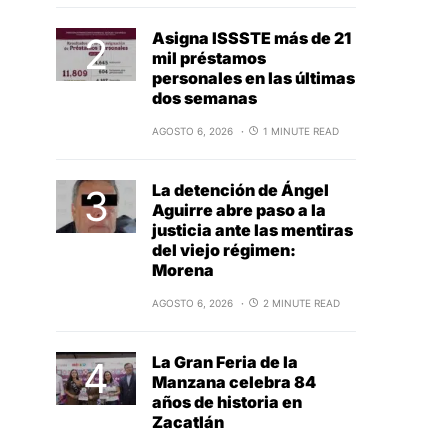
Asigna ISSSTE más de 21
mil préstamos
personales en las últimas
dos semanas
AGOSTO 6, 2026
1 MINUTE READ
La detención de Ángel
Aguirre abre paso a la
justicia ante las mentiras
del viejo régimen:
Morena
AGOSTO 6, 2026
2 MINUTE READ
La Gran Feria de la
Manzana celebra 84
años de historia en
Zacatlán