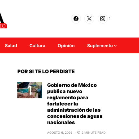
1
Salud
Cultura
Opinión
Suplemento
POR SI TE LO PERDISTE
Gobierno de México
publica nuevo
reglamento para
fortalecer la
administración de las
concesiones de aguas
nacionales
AGOSTO 6, 2026
2 MINUTE READ