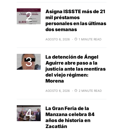
Asigna ISSSTE más de 21
mil préstamos
personales en las últimas
dos semanas
AGOSTO 6, 2026
1 MINUTE READ
La detención de Ángel
Aguirre abre paso a la
justicia ante las mentiras
del viejo régimen:
Morena
AGOSTO 6, 2026
2 MINUTE READ
La Gran Feria de la
Manzana celebra 84
años de historia en
Zacatlán