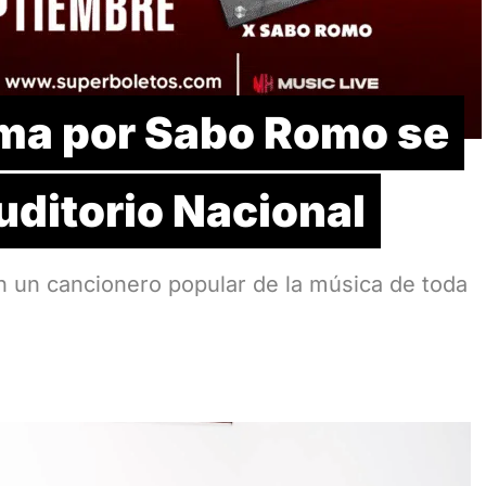
oma por Sabo Romo se
uditorio Nacional
n un cancionero popular de la música de toda