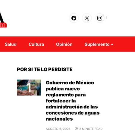
1
Salud
Cultura
Opinión
Suplemento
POR SI TE LO PERDISTE
Gobierno de México
publica nuevo
reglamento para
fortalecer la
administración de las
concesiones de aguas
nacionales
AGOSTO 6, 2026
2 MINUTE READ