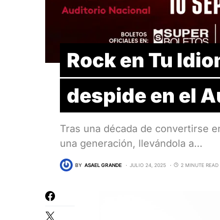
Rock en Tu Idi
despide en el A
Tras una década de convertirse e
una generación, llevándola a…
BY
ASAEL GRANDE
JULIO 24, 2025
2 MINUTE READ