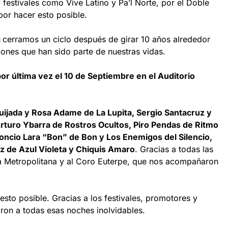
festivales como Vive Latino y Pa’l Norte, por el Doble
por hacer esto posible.
a
cerramos un ciclo después de girar 10 años alrededor
iones que han sido parte de nuestras vidas.
r última vez el 10 de Septiembre en el Auditorio
ijada y Rosa Adame de La Lupita, Sergio Santacruz y
turo Ybarra de Rostros Ocultos, Piro Pendas de Ritmo
eoncio Lara “Bon” de Bon y Los Enemigos del Silencio,
z de Azul Violeta y Chiquis Amaro
. Gracias a todas las
ta Metropolitana y al Coro Euterpe, que nos acompañaron
sto posible. Gracias a los festivales, promotores y
aron a todas esas noches inolvidables.