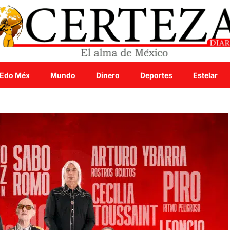
Edo Méx
Mundo
Dinero
Deportes
Estelar