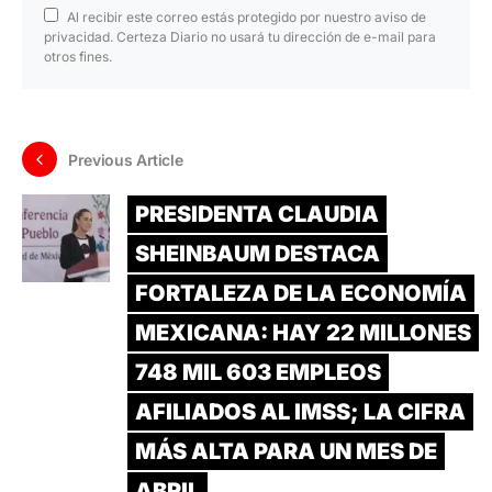
Al recibir este correo estás protegido por nuestro aviso de
privacidad. Certeza Diario no usará tu dirección de e-mail para
otros fines.
Previous Article
PRESIDENTA CLAUDIA
SHEINBAUM DESTACA
FORTALEZA DE LA ECONOMÍA
MEXICANA: HAY 22 MILLONES
748 MIL 603 EMPLEOS
AFILIADOS AL IMSS; LA CIFRA
MÁS ALTA PARA UN MES DE
ABRIL