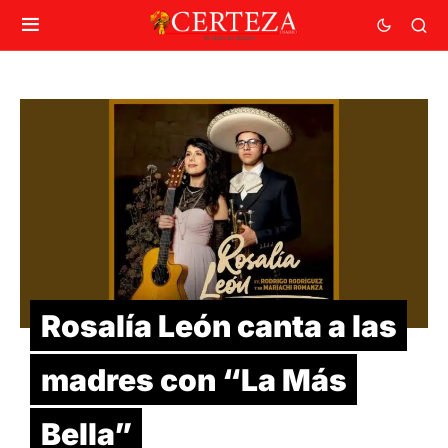
Rosalía León canta a las
madres con “La Más
Bella”