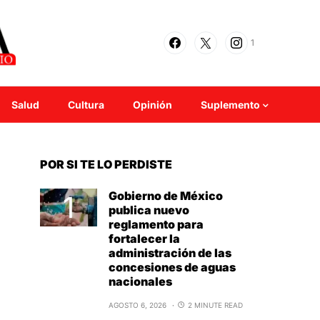
1
Salud
Cultura
Opinión
Suplemento
POR SI TE LO PERDISTE
Gobierno de México
publica nuevo
reglamento para
fortalecer la
administración de las
concesiones de aguas
nacionales
AGOSTO 6, 2026
2 MINUTE READ