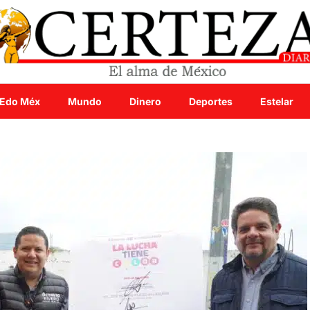
Edo Méx
Mundo
Dinero
Deportes
Estelar