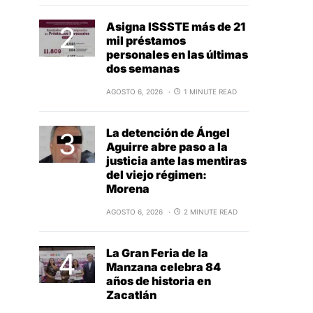
Asigna ISSSTE más de 21
mil préstamos
personales en las últimas
dos semanas
AGOSTO 6, 2026
1 MINUTE READ
La detención de Ángel
Aguirre abre paso a la
justicia ante las mentiras
del viejo régimen:
Morena
AGOSTO 6, 2026
2 MINUTE READ
La Gran Feria de la
Manzana celebra 84
años de historia en
Zacatlán