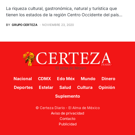
La riqueza cultural, gastronómica, natural y turística que
tienen los estados de la región Centro Occidente del país…
BY
GRUPO CERTEZA
NOVIEMBRE 23, 2020
Nacional
CDMX
Edo Méx
Mundo
Dinero
Deportes
Estelar
Salud
Cultura
Opinión
Suplemento
© Certeza Diario - El Alma de México
Aviso de privacidad
Contacto
Publicidad