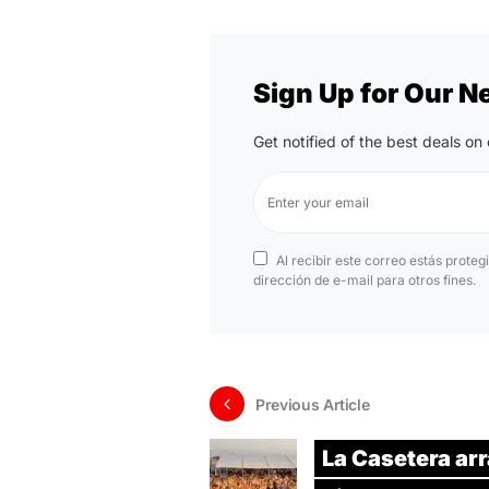
Sign Up for Our N
Get notified of the best deals o
Al recibir este correo estás proteg
dirección de e-mail para otros fines.
Previous Article
La Casetera ar