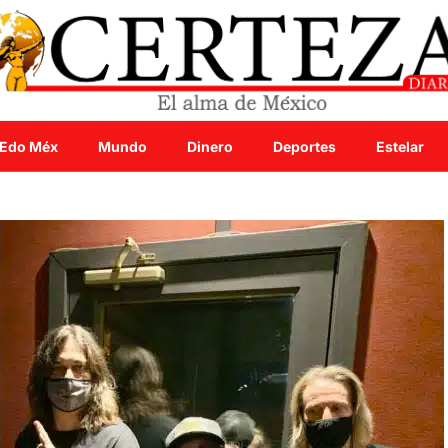
Edo Méx
Mundo
Dinero
Deportes
Estelar