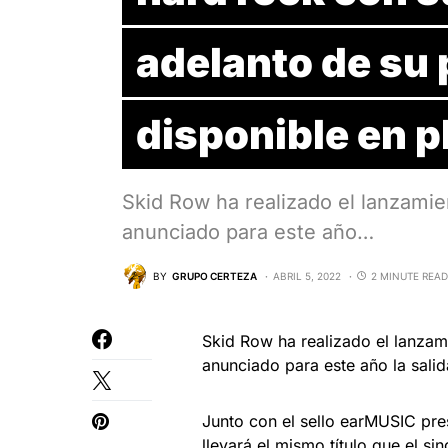
adelanto de su
disponible en p
Skid Row ha realizado el lanzamie
anunciado para este año…
BY
GRUPO CERTEZA
ABRIL 5, 2022
2 MINUTE READ
Skid Row ha realizado el lanzam
anunciado para este año la sali
Junto con el sello earMUSIC pre
llevará el mismo título que el si