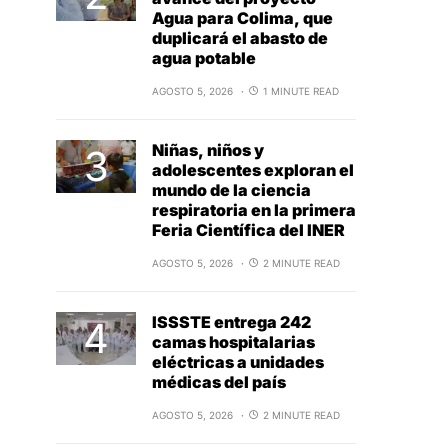
Agua para Colima, que
duplicará el abasto de
agua potable
AGOSTO 5, 2026
1 MINUTE READ
Niñas, niños y
adolescentes exploran el
mundo de la ciencia
respiratoria en la primera
Feria Científica del INER
AGOSTO 5, 2026
2 MINUTE READ
ISSSTE entrega 242
camas hospitalarias
eléctricas a unidades
médicas del país
AGOSTO 5, 2026
2 MINUTE READ