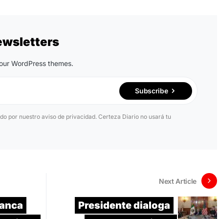
ewsletters
n our WordPress themes.
Subscribe
ido por nuestro aviso de privacidad. Certeza Diario no usará tu
Next Article
ranca
Presidente dialoga