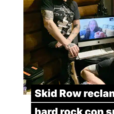
Skid Row reclam
hard rock con s