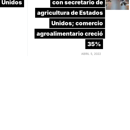
s Unidos
con secretario de
agricultura de Estados
Unidos; comercio
agroalimentario creció
35%
ABRIL 5, 2022