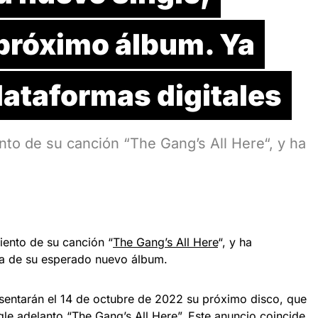
 próximo álbum. Ya
lataformas digitales
nto de su canción “The Gang’s All Here“, y ha
iento de su canción “
The Gang’s All Here
“, y ha
da de su esperado nuevo álbum.
sentarán el 14 de octubre de 2022 su próximo disco, que
ngle adelanto “The Gang’s All Here”. Este anuncio coincide