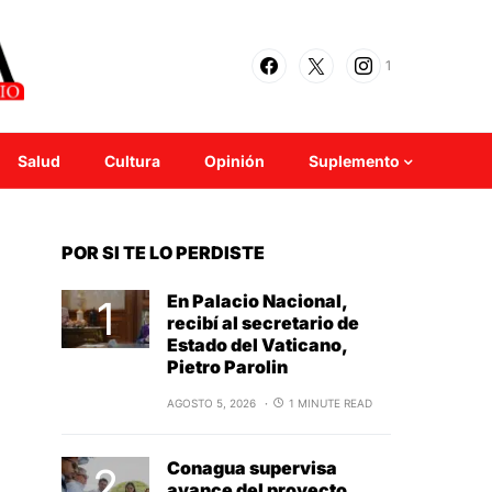
1
Salud
Cultura
Opinión
Suplemento
POR SI TE LO PERDISTE
En Palacio Nacional,
recibí al secretario de
Estado del Vaticano,
Pietro Parolin
AGOSTO 5, 2026
1 MINUTE READ
Conagua supervisa
avance del proyecto