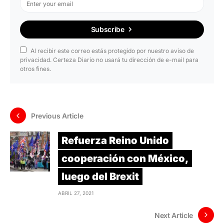
Subscribe
Al recibir este correo estás protegido por nuestro aviso de
privacidad. Certeza Diario no usará tu dirección de e-mail para
otros fines.
Previous Article
Refuerza Reino Unido
cooperación con México,
luego del Brexit
ABRIL 27, 2021
Next Article