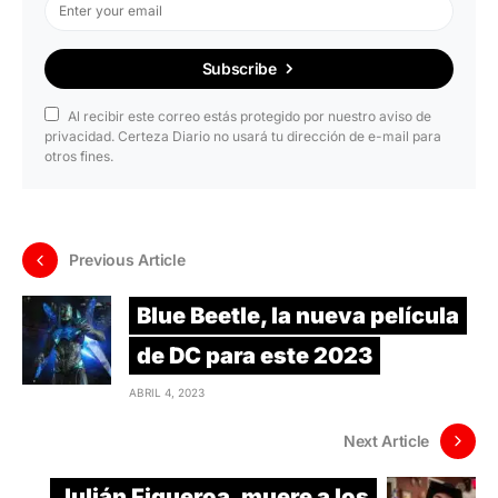
Subscribe
Al recibir este correo estás protegido por nuestro aviso de
privacidad. Certeza Diario no usará tu dirección de e-mail para
otros fines.
Previous Article
Blue Beetle, la nueva película
de DC para este 2023
ABRIL 4, 2023
Next Article
Julián Figueroa, muere a los