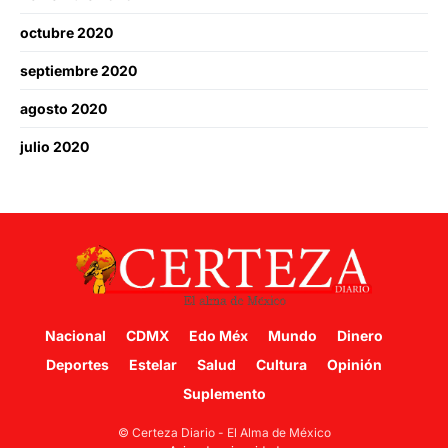
octubre 2020
septiembre 2020
agosto 2020
julio 2020
Nacional
CDMX
Edo Méx
Mundo
Dinero
Deportes
Estelar
Salud
Cultura
Opinión
Suplemento
© Certeza Diario - El Alma de México