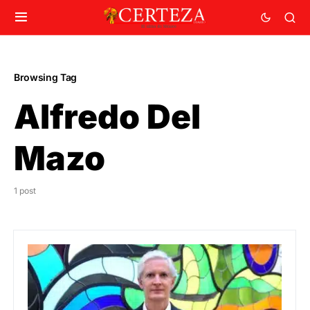
Browsing Tag
Alfredo Del
Mazo
1 post