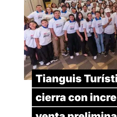
Tianguis Turís
cierra con inc
venta prelimina