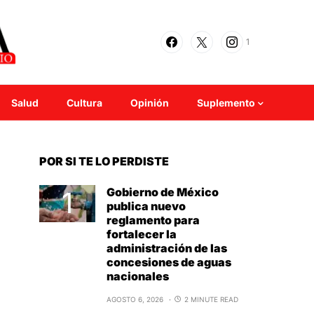
1
Salud
Cultura
Opinión
Suplemento
POR SI TE LO PERDISTE
Gobierno de México
publica nuevo
reglamento para
fortalecer la
administración de las
concesiones de aguas
nacionales
AGOSTO 6, 2026
2 MINUTE READ