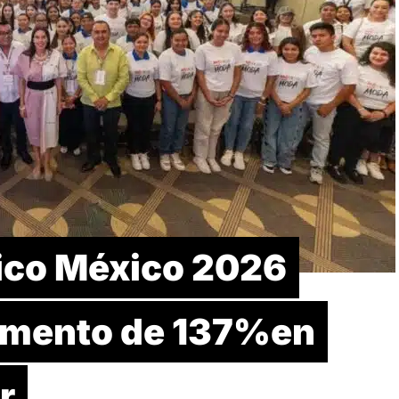
tico México 2026
remento de 137%en
r