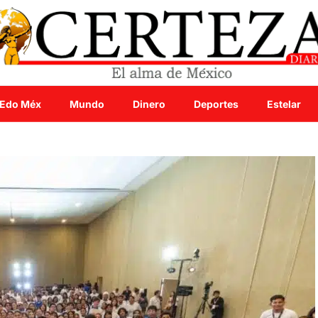
Edo Méx
Mundo
Dinero
Deportes
Estelar