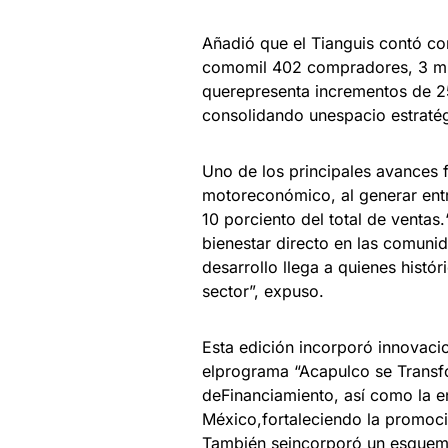
Añadió que el Tianguis contó con
comomil 402 compradores, 3 mil
querepresenta incrementos de 25
consolidando unespacio estratég
Uno de los principales avances 
motoreconómico, al generar entr
10 porciento del total de ventas
bienestar directo en las comuni
desarrollo llega a quienes histó
sector”, expuso.
Esta edición incorporó innovacio
elprograma “Acapulco se Transf
deFinanciamiento, así como la e
México,fortaleciendo la promoció
También seincorporó un esquema