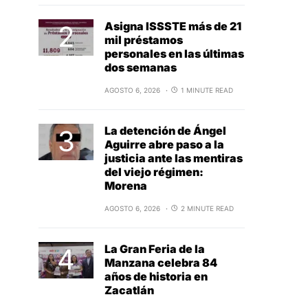
Asigna ISSSTE más de 21
mil préstamos
personales en las últimas
dos semanas
AGOSTO 6, 2026
1 MINUTE READ
La detención de Ángel
Aguirre abre paso a la
justicia ante las mentiras
del viejo régimen:
Morena
AGOSTO 6, 2026
2 MINUTE READ
La Gran Feria de la
Manzana celebra 84
años de historia en
Zacatlán