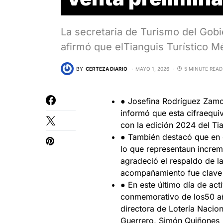
La secretaria de Turismo del Gob
afirmó que elTianguis Turístico 
BY
CERTEZA DIARIO
MAYO 1, 2026
5 MINUTE READ
● Josefina Rodríguez Zamo
informó que esta cifraequi
con la edición 2024 del Ti
● También destacó que en e
lo que representaun increm
agradeció el respaldo de 
acompañamiento fue clave p
● En este último día de act
conmemorativo de los50 año
directora de Lotería Nacion
Guerrero, Simón Quiñones