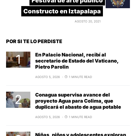
Festival de arte público
Constructo en Iztapalapa
AGOSTO 20, 2021
POR SI TE LO PERDISTE
En Palacio Nacional, recibí al
secretario de Estado del Vaticano,
Pietro Parolin
AGOSTO 5, 2026
1 MINUTE READ
Conagua supervisa avance del
proyecto Agua para Colima, que
duplicará el abasto de agua potable
AGOSTO 5, 2026
1 MINUTE READ
Niñas, niños y adolescentes exploran