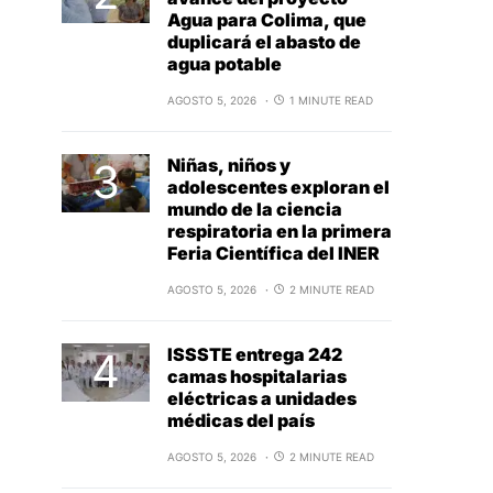
Agua para Colima, que
duplicará el abasto de
agua potable
AGOSTO 5, 2026
1 MINUTE READ
Niñas, niños y
adolescentes exploran el
mundo de la ciencia
respiratoria en la primera
Feria Científica del INER
AGOSTO 5, 2026
2 MINUTE READ
ISSSTE entrega 242
camas hospitalarias
eléctricas a unidades
médicas del país
AGOSTO 5, 2026
2 MINUTE READ