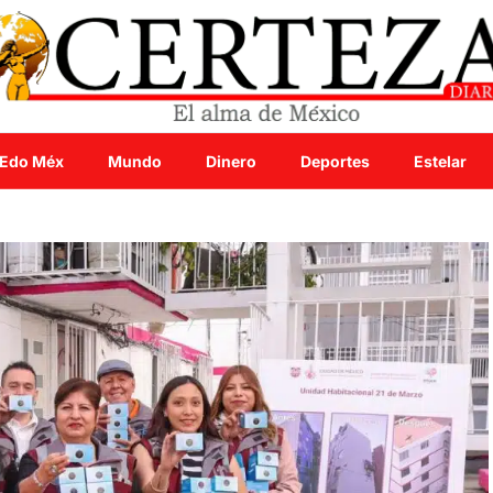
Edo Méx
Mundo
Dinero
Deportes
Estelar