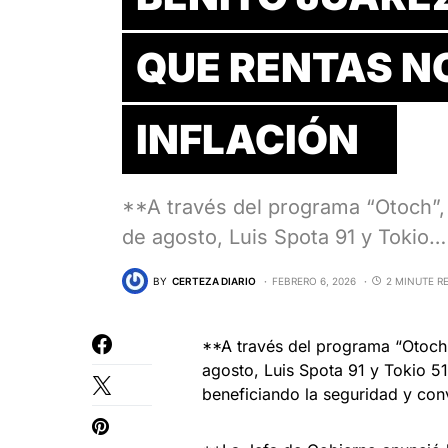
QUE RENTAS N
INFLACIÓN
**A través del programa “Otoch”, 
de agosto, Luis Spota 91 y Tokio…
BY
CERTEZA DIARIO
FEBRERO 6, 2026
2 MINUTE R
**A través del programa “Otoch”,
agosto, Luis Spota 91 y Tokio 51
beneficiando la seguridad y con