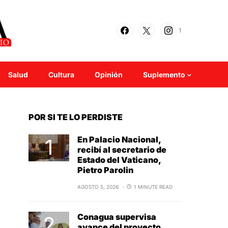
1
Salud
Cultura
Opinión
Suplemento
POR SI TE LO PERDISTE
En Palacio Nacional,
recibí al secretario de
Estado del Vaticano,
Pietro Parolin
AGOSTO 5, 2026
1 MINUTE READ
Conagua supervisa
avance del proyecto