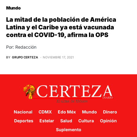
Mundo
La mitad de la población de América
Latina y el Caribe ya está vacunada
contra el COVID-19, afirma la OPS
Por: Redacción
BY
GRUPO CERTEZA
NOVIEMBRE 17, 2021
Nacional
CDMX
Edo Méx
Mundo
Dinero
Deportes
Estelar
Salud
Cultura
Opinión
Suplemento