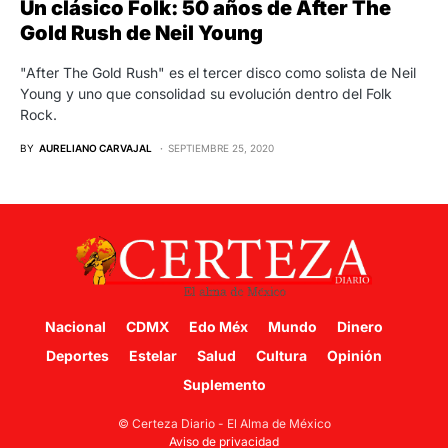
Un clásico Folk: 50 años de After The
Gold Rush de Neil Young
"After The Gold Rush" es el tercer disco como solista de Neil
Young y uno que consolidad su evolución dentro del Folk
Rock.
BY
AURELIANO CARVAJAL
SEPTIEMBRE 25, 2020
Nacional
CDMX
Edo Méx
Mundo
Dinero
Deportes
Estelar
Salud
Cultura
Opinión
Suplemento
© Certeza Diario - El Alma de México
Aviso de privacidad