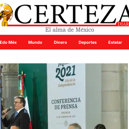
Edo Méx
Mundo
Dinero
Deportes
Estelar