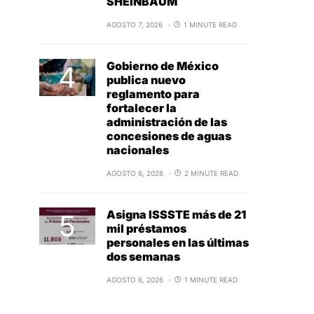
SHEINBAUM
AGOSTO 7, 2026
1 MINUTE READ
Gobierno de México
publica nuevo
reglamento para
fortalecer la
administración de las
concesiones de aguas
nacionales
AGOSTO 6, 2026
2 MINUTE READ
Asigna ISSSTE más de 21
mil préstamos
personales en las últimas
dos semanas
AGOSTO 6, 2026
1 MINUTE READ