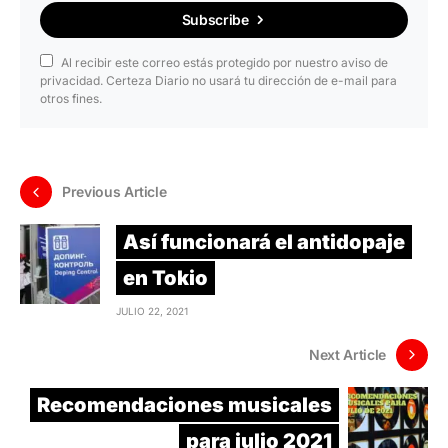
Subscribe
Al recibir este correo estás protegido por nuestro aviso de
privacidad. Certeza Diario no usará tu dirección de e-mail para
otros fines.
Previous Article
Así funcionará el antidopaje
en Tokio
JULIO 22, 2021
Next Article
Recomendaciones musicales
para julio 2021