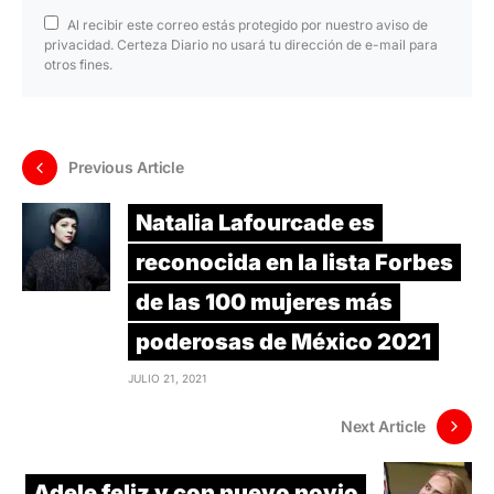
Al recibir este correo estás protegido por nuestro aviso de
privacidad. Certeza Diario no usará tu dirección de e-mail para
otros fines.
Previous Article
Natalia Lafourcade es
reconocida en la lista Forbes
de las 100 mujeres más
poderosas de México 2021
JULIO 21, 2021
Next Article
Adele feliz y con nuevo novio