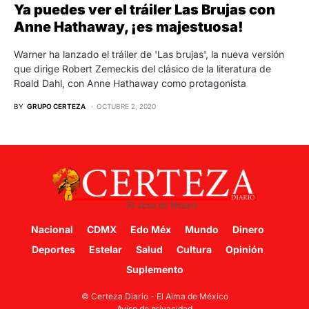
Ya puedes ver el tráiler Las Brujas con
Anne Hathaway, ¡es majestuosa!
Warner ha lanzado el tráiler de 'Las brujas', la nueva versión
que dirige Robert Zemeckis del clásico de la literatura de
Roald Dahl, con Anne Hathaway como protagonista
BY
GRUPO CERTEZA
OCTUBRE 2, 2020
Nacional
CDMX
Edo Méx
Mundo
Dinero
Deportes
Estelar
Salud
Cultura
Opinión
Suplemento
© Certeza Diario - El Alma de México
Aviso de privacidad