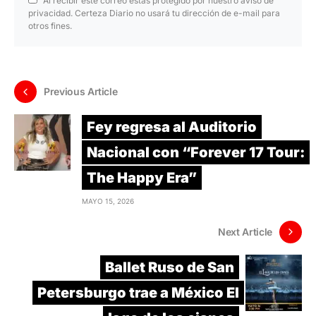
Al recibir este correo estás protegido por nuestro aviso de
privacidad. Certeza Diario no usará tu dirección de e-mail para
otros fines.
Previous Article
Fey regresa al Auditorio
Nacional con “Forever 17 Tour:
The Happy Era”
MAYO 15, 2026
Next Article
Ballet Ruso de San
Petersburgo trae a México El