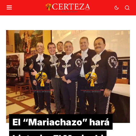
El “Mariachazo” hará