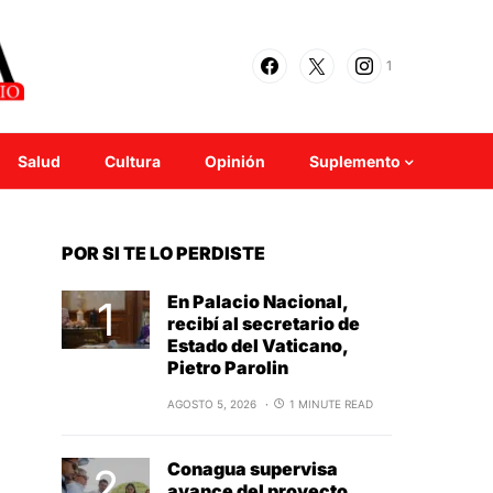
1
Salud
Cultura
Opinión
Suplemento
POR SI TE LO PERDISTE
En Palacio Nacional,
recibí al secretario de
Estado del Vaticano,
Pietro Parolin
AGOSTO 5, 2026
1 MINUTE READ
Conagua supervisa
avance del proyecto