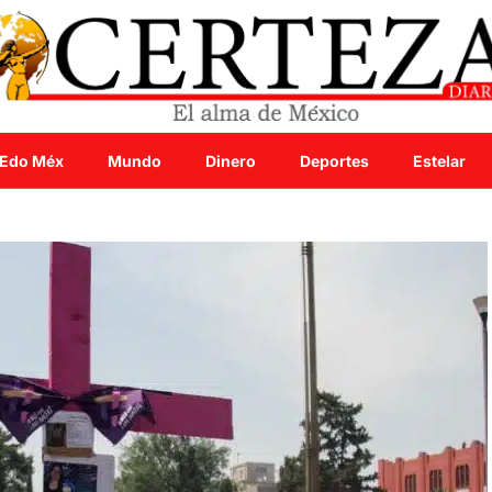
Edo Méx
Mundo
Dinero
Deportes
Estelar