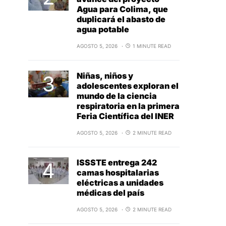
Agua para Colima, que
duplicará el abasto de
agua potable
AGOSTO 5, 2026
1 MINUTE READ
Niñas, niños y
adolescentes exploran el
mundo de la ciencia
respiratoria en la primera
Feria Científica del INER
AGOSTO 5, 2026
2 MINUTE READ
ISSSTE entrega 242
camas hospitalarias
eléctricas a unidades
médicas del país
AGOSTO 5, 2026
2 MINUTE READ