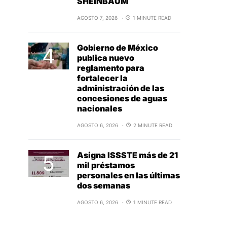
SHEINBAUM
AGOSTO 7, 2026
1 MINUTE READ
Gobierno de México
publica nuevo
reglamento para
fortalecer la
administración de las
concesiones de aguas
nacionales
AGOSTO 6, 2026
2 MINUTE READ
Asigna ISSSTE más de 21
mil préstamos
personales en las últimas
dos semanas
AGOSTO 6, 2026
1 MINUTE READ