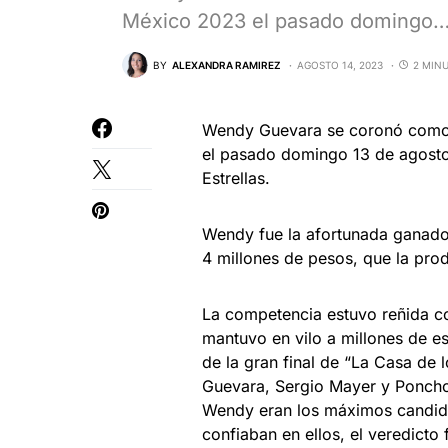
México 2023 el pasado domingo
BY
ALEXANDRA RAMIREZ
AGOSTO 14, 2023
2 MIN
Wendy Guevara se coronó como
el pasado domingo 13 de agosto 
Estrellas.
Wendy fue la afortunada ganador
4 millones de pesos, que la pro
La competencia estuvo reñida con
mantuvo en vilo a millones de es
de la gran final de “La Casa de
Guevara, Sergio Mayer y Poncho 
Wendy eran los máximos candida
confiaban en ellos, el veredict