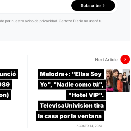
Subscribe
ido por nuestro aviso de privacidad. Certeza Diario no usará tu
Next Article
nunció
Melodra+: "Ellas Soy
1989
Yo", "Nadie como tú",
ion)
"Hotel VIP".
TelevisaUnivision tira
la casa por la ventana
AGOSTO 14, 2023