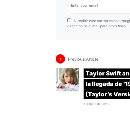
Al recibir este correo estás proteg
dirección de e-mail para otros fines.
Previous Article
Taylor Swift a
la llegada de '
(Taylor’s Vers
AGOSTO 10, 2023