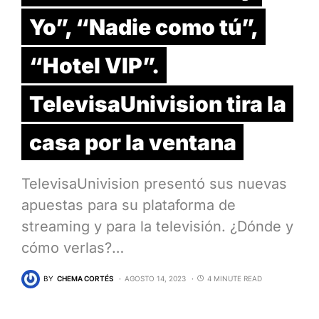
Yo”, “Nadie como tú”,
“Hotel VIP”.
TelevisaUnivision tira la
casa por la ventana
TelevisaUnivision presentó sus nuevas
apuestas para su plataforma de
streaming y para la televisión. ¿Dónde y
cómo verlas?…
BY
CHEMA CORTÉS
AGOSTO 14, 2023
4 MINUTE READ