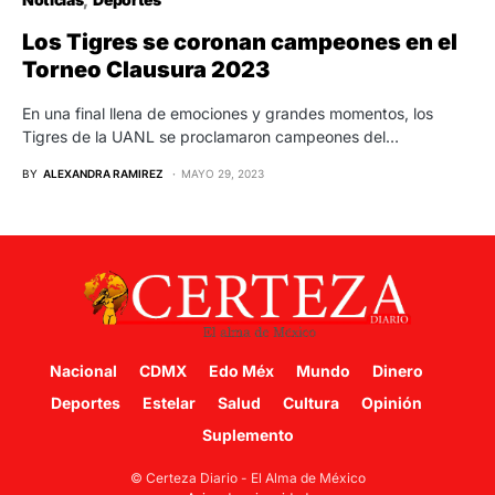
Los Tigres se coronan campeones en el
Torneo Clausura 2023
En una final llena de emociones y grandes momentos, los
Tigres de la UANL se proclamaron campeones del…
BY
ALEXANDRA RAMIREZ
MAYO 29, 2023
Nacional
CDMX
Edo Méx
Mundo
Dinero
Deportes
Estelar
Salud
Cultura
Opinión
Suplemento
© Certeza Diario - El Alma de México