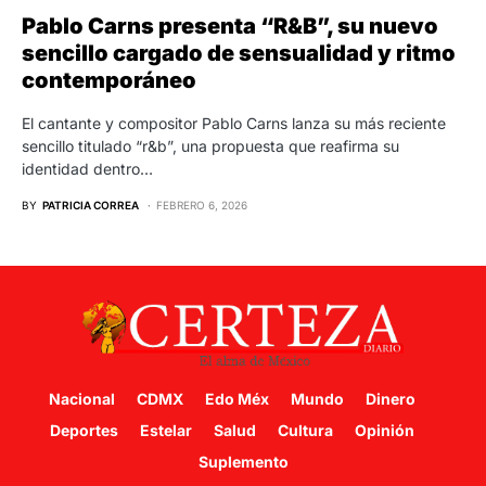
Pablo Carns presenta “R&B”, su nuevo
sencillo cargado de sensualidad y ritmo
contemporáneo
El cantante y compositor Pablo Carns lanza su más reciente
sencillo titulado “r&b”, una propuesta que reafirma su
identidad dentro…
BY
PATRICIA CORREA
FEBRERO 6, 2026
Nacional
CDMX
Edo Méx
Mundo
Dinero
Deportes
Estelar
Salud
Cultura
Opinión
Suplemento