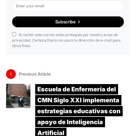
Subscribe
Al recibir este correo estás protegido por nuestro aviso de
privacidad. Certeza Diario no usará tu dirección de e-mail para
otros fines.
Previous Article
Escuela de Enfermería del
CMN Siglo XXI implementa
estrategias educativas con
apoyo de Inteligencia
Artificial