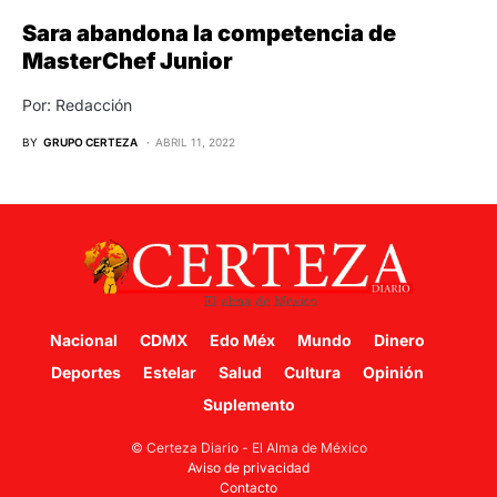
Sara abandona la competencia de
MasterChef Junior
Por: Redacción
BY
GRUPO CERTEZA
ABRIL 11, 2022
Nacional
CDMX
Edo Méx
Mundo
Dinero
Deportes
Estelar
Salud
Cultura
Opinión
Suplemento
© Certeza Diario - El Alma de México
Aviso de privacidad
Contacto