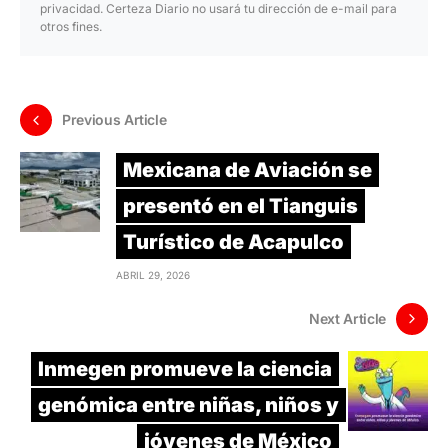
privacidad. Certeza Diario no usará tu dirección de e-mail para
otros fines.
Previous Article
Mexicana de Aviación se
presentó en el Tianguis
Turístico de Acapulco
ABRIL 29, 2026
Next Article
Inmegen promueve la ciencia
genómica entre niñas, niños y
jóvenes de México