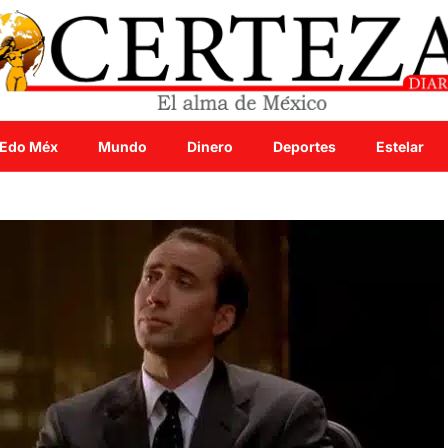
Edo Méx
Mundo
Dinero
Deportes
Estelar