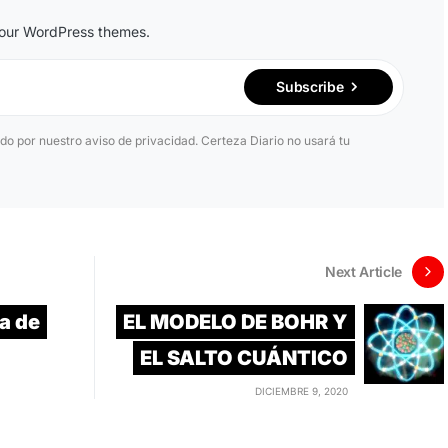
n our WordPress themes.
Subscribe
ido por nuestro aviso de privacidad. Certeza Diario no usará tu
Next Article
a de
EL MODELO DE BOHR Y
EL SALTO CUÁNTICO
DICIEMBRE 9, 2020