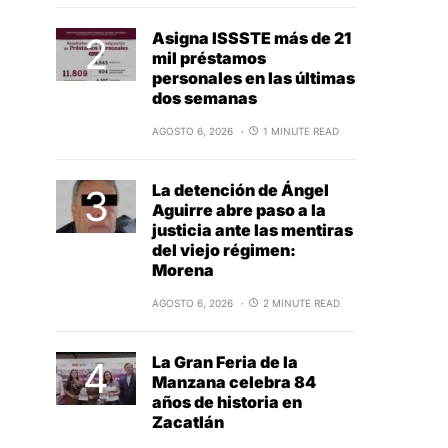
Asigna ISSSTE más de 21
mil préstamos
personales en las últimas
dos semanas
AGOSTO 6, 2026
1 MINUTE READ
La detención de Ángel
Aguirre abre paso a la
justicia ante las mentiras
del viejo régimen:
Morena
AGOSTO 6, 2026
2 MINUTE READ
La Gran Feria de la
Manzana celebra 84
años de historia en
Zacatlán