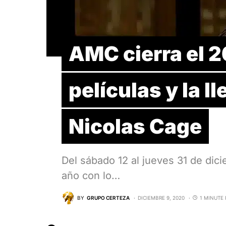
AMC cierra el 
películas y la l
Nicolas Cage
Del sábado 12 al jueves 31 de dic
año con lo…
BY
GRUPO CERTEZA
DICIEMBRE 9, 2020
1 MINUTE