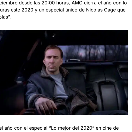
iciembre desde las 20:00 horas, AMC cierra el año con lo
turas este 2020 y un especial único de
Nicolas Cage
que
las”.
l año con el especial “Lo mejor del 2020” en cine de