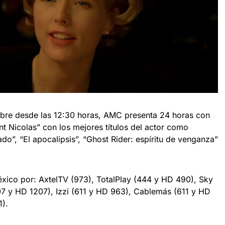
bre desde las 12:30 horas, AMC presenta 24 horas con
nt Nicolas” con los mejores títulos del actor como
ado”, “El apocalipsis”, “Ghost Rider: espíritu de venganza”
xico por: AxtelTV (973), TotalPlay (444 y HD 490), Sky
7 y HD 1207), Izzi (611 y HD 963), Cablemás (611 y HD
1).