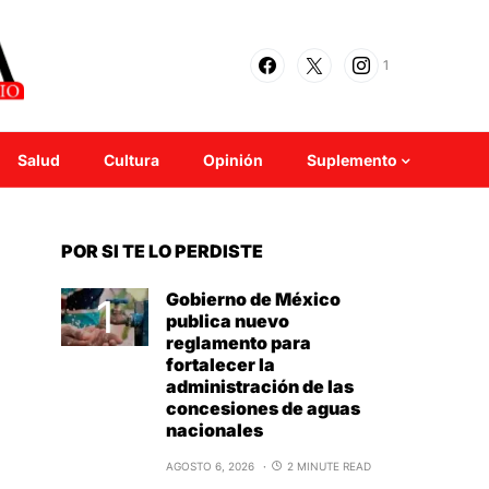
1
Salud
Cultura
Opinión
Suplemento
POR SI TE LO PERDISTE
Gobierno de México
publica nuevo
reglamento para
fortalecer la
administración de las
concesiones de aguas
nacionales
AGOSTO 6, 2026
2 MINUTE READ