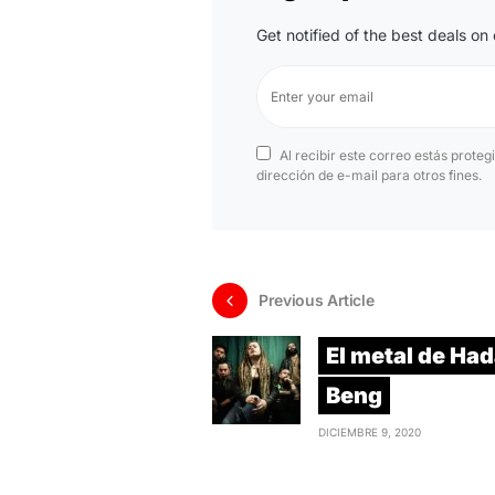
Get notified of the best deals o
Al recibir este correo estás proteg
dirección de e-mail para otros fines.
Previous Article
El metal de Had
Beng
DICIEMBRE 9, 2020