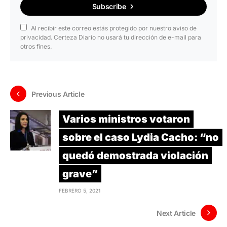
Subscribe
Al recibir este correo estás protegido por nuestro aviso de
privacidad. Certeza Diario no usará tu dirección de e-mail para
otros fines.
Previous Article
Varios ministros votaron
sobre el caso Lydia Cacho: “no
quedó demostrada violación
grave”
FEBRERO 5, 2021
Next Article