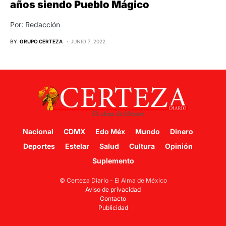
años siendo Pueblo Mágico
Por: Redacción
BY
GRUPO CERTEZA
JUNIO 7, 2022
Nacional
CDMX
Edo Méx
Mundo
Dinero
Deportes
Estelar
Salud
Cultura
Opinión
Suplemento
© Certeza Diario - El Alma de México
Aviso de privacidad
Contacto
Publicidad