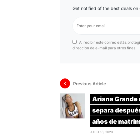
Get notified of the best deals o
Al recibir este correo estás proteg
dirección de e-mail para otros fines.
Previous Article
Ariana Grande 
separa despué
años de matri
JULIO 18, 2023