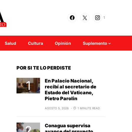
1
Salud
Cultura
Opinión
Suplemento
POR SI TE LO PERDISTE
En Palacio Nacional,
recibí al secretario de
Estado del Vaticano,
Pietro Parolin
AGOSTO 5, 2026
1 MINUTE READ
Conagua supervisa
avance del proyecto