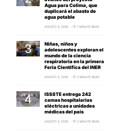
Agua para Colima, que
duplicará el abasto de
agua potable
AGOSTO 5, 2026
1 MINUTE READ
Niñas, niños y
adolescentes exploran el
mundo de la ciencia
respiratoria en la primera
Feria Científica del INER
AGOSTO 5, 2026
2 MINUTE READ
ISSSTE entrega 242
camas hospitalarias
eléctricas a unidades
médicas del país
AGOSTO 5, 2026
2 MINUTE READ