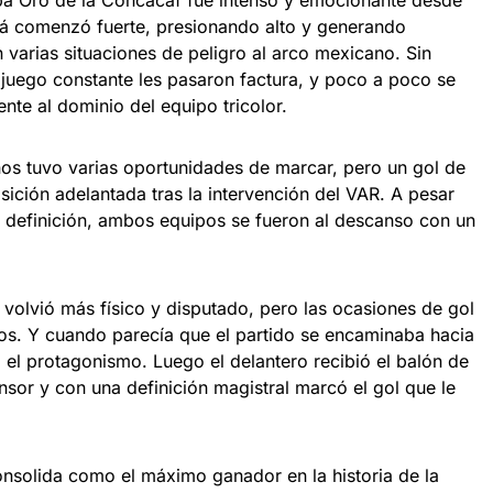
Copa Oro de la Concacaf fue intenso y emocionante desde
má comenzó fuerte, presionando alto y generando
n varias situaciones de peligro al arco mexicano. Sin
 juego constante les pasaron factura, y poco a poco se
ente al dominio del equipo tricolor.
nos tuvo varias oportunidades de marcar, pero un gol de
ición adelantada tras la intervención del VAR. A pesar
 la definición, ambos equipos se fueron al descanso con un
 volvió más físico y disputado, pero las ocasiones de gol
os. Y cuando parecía que el partido se encaminaba hacia
 el protagonismo. Luego el delantero recibió el balón de
sor y con una definición magistral marcó el gol que le
 consolida como el máximo ganador en la historia de la