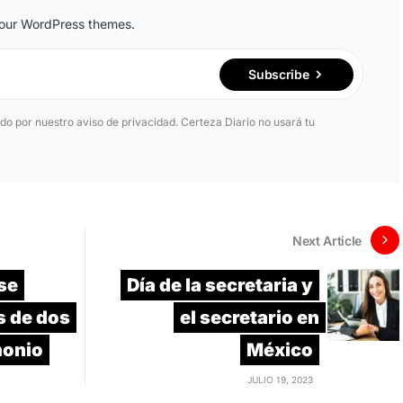
n our WordPress themes.
Subscribe
ido por nuestro aviso de privacidad. Certeza Diario no usará tu
Next Article
se
Día de la secretaria y
s de dos
el secretario en
monio
México
JULIO 19, 2023