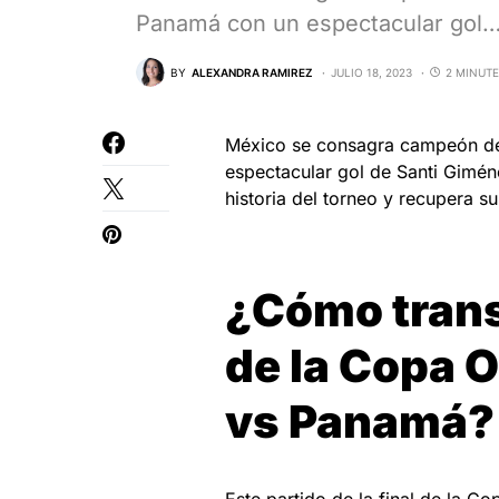
Panamá con un espectacular gol
BY
ALEXANDRA RAMIREZ
JULIO 18, 2023
2 MINUTE
México se consagra campeón de
espectacular gol de Santi Giméne
historia del torneo y recupera s
¿Cómo transc
de la Copa 
vs Panamá