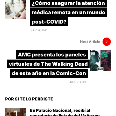
¿Cómo asegurar la atención
médica remota en un mundo
post-COVID?
JULIO 6, 2021
Next Article
AMC presenta los paneles
virtuales de The Walking Dead
de este año en la Comic-Con
JULIO 7, 2021
POR SI TE LO PERDISTE
En Palacio Nacional, recibí al
secretario de Estado del Vaticano,