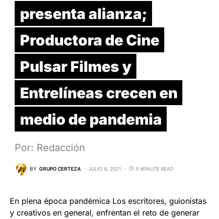
presenta alianza;
Productora de Cine
Pulsar Filmes y
Entrelíneas crecen en
medio de pandemia
Por: Redacción
BY
GRUPO CERTEZA
JULIO 6, 2021
5 MINUTE READ
En plena época pandémica Los escritores, guionistas
y creativos en general, enfrentan el reto de generar