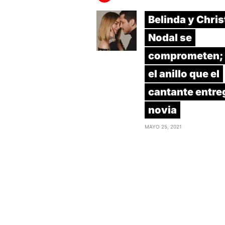
Belinda y Chris
Nodal se
comprometen; 
el anillo que el
cantante entre
novia
MAYO 25, 2021