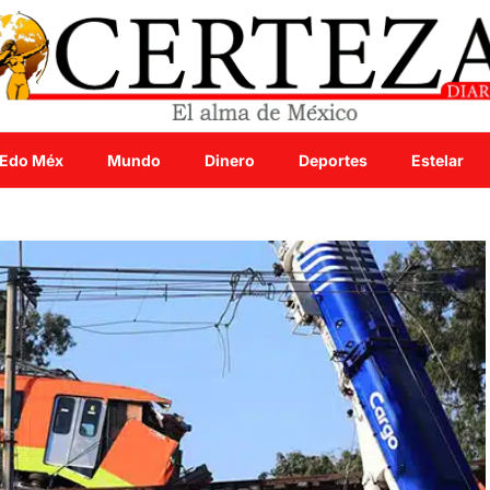
Edo Méx
Mundo
Dinero
Deportes
Estelar