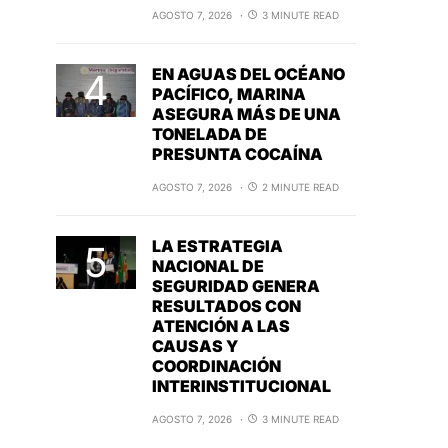
AGOSTO 7, 2026
3 MINUTE READ
EN AGUAS DEL OCÉANO
PACÍFICO, MARINA
ASEGURA MÁS DE UNA
TONELADA DE
PRESUNTA COCAÍNA
AGOSTO 7, 2026
2 MINUTE READ
LA ESTRATEGIA
NACIONAL DE
SEGURIDAD GENERA
RESULTADOS CON
ATENCIÓN A LAS
CAUSAS Y
COORDINACIÓN
INTERINSTITUCIONAL
AGOSTO 7, 2026
3 MINUTE READ