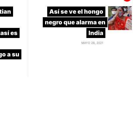
tian
Así se ve el hongo
negro que alarma en
así es
India
MAYO 26, 2021
go a su