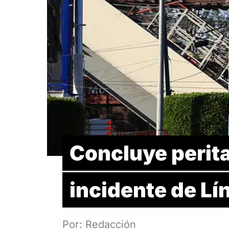
Concluye perita
incidente de Lí
Por: Redacción