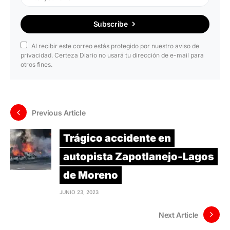
Subscribe
Al recibir este correo estás protegido por nuestro aviso de
privacidad. Certeza Diario no usará tu dirección de e-mail para
otros fines.
Previous Article
Trágico accidente en
autopista Zapotlanejo-Lagos
de Moreno
JUNIO 23, 2023
Next Article