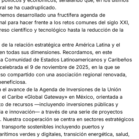
políticos y económicos, señalando que, en los últimos
ral se ha cuadruplicado.
 hemos desarrollado una fructífera agenda de
al para hacer frente a los retos comunes del siglo XXI,
eso científico y tecnológico hasta la reducción de la
e la relación estratégica entre América Latina y el
 en todas sus dimensiones. Recordamos, en este
 la Comunidad de Estados Latinoamericanos y Caribeños
celebrada el 9 de noviembre de 2025, en la que se
so compartido con una asociación regional renovada,
eneficiosa.
 el avance de la Agenda de Inversiones de la Unión
 el Caribe «Global Gateway» en México, orientada a
to de recursos —incluyendo inversiones públicas y
cia e innovación— a través de una serie de proyectos
. Nuestra cooperación se centra en sectores estratégicos
l transporte sostenibles incluyendo puertos y
rítimos verdes y digitales, transición energética, salud,