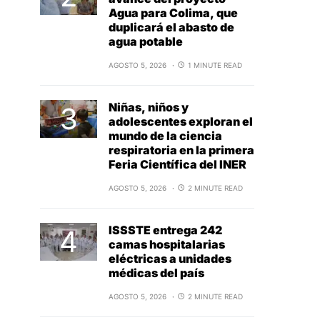
Agua para Colima, que
duplicará el abasto de
agua potable
AGOSTO 5, 2026
1 MINUTE READ
Niñas, niños y
adolescentes exploran el
mundo de la ciencia
respiratoria en la primera
Feria Científica del INER
AGOSTO 5, 2026
2 MINUTE READ
ISSSTE entrega 242
camas hospitalarias
eléctricas a unidades
médicas del país
AGOSTO 5, 2026
2 MINUTE READ