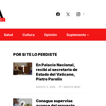
1
Salud
Cultura
Opinión
Suplemento
POR SI TE LO PERDISTE
En Palacio Nacional,
recibí al secretario de
Estado del Vaticano,
Pietro Parolin
AGOSTO 5, 2026
1 MINUTE READ
Conagua supervisa
avance del proyecto