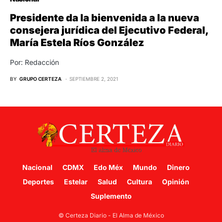
Presidente da la bienvenida a la nueva
consejera jurídica del Ejecutivo Federal,
María Estela Ríos González
Por: Redacción
BY
GRUPO CERTEZA
SEPTIEMBRE 2, 2021
Nacional
CDMX
Edo Méx
Mundo
Dinero
Deportes
Estelar
Salud
Cultura
Opinión
Suplemento
© Certeza Diario - El Alma de México