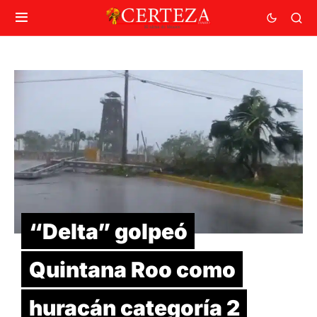
“Delta” golpeó
Quintana Roo como
huracán categoría 2