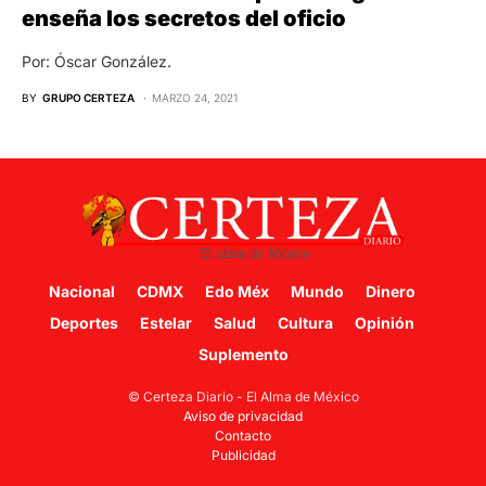
enseña los secretos del oficio
Por: Óscar González.
BY
GRUPO CERTEZA
MARZO 24, 2021
Nacional
CDMX
Edo Méx
Mundo
Dinero
Deportes
Estelar
Salud
Cultura
Opinión
Suplemento
© Certeza Diario - El Alma de México
Aviso de privacidad
Contacto
Publicidad