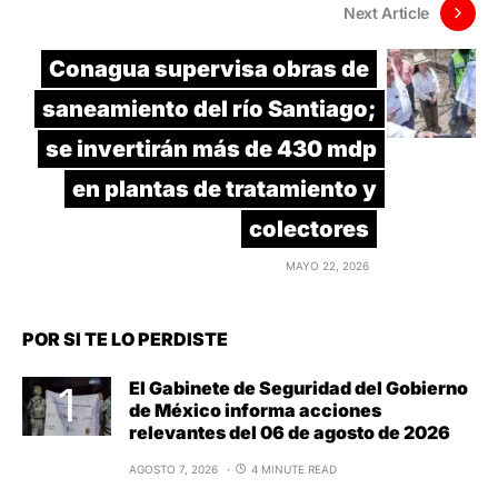
Next Article
Conagua supervisa obras de
saneamiento del río Santiago;
se invertirán más de 430 mdp
en plantas de tratamiento y
colectores
MAYO 22, 2026
POR SI TE LO PERDISTE
El Gabinete de Seguridad del Gobierno
de México informa acciones
relevantes del 06 de agosto de 2026
AGOSTO 7, 2026
4 MINUTE READ