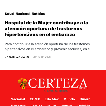
Salud
Nacional
Noticias
Hospital de la Mujer contribuye a la
atención oportuna de trastornos
hipertensivos en el embarazo
Para contribuir a la atención oportuna de los trastornos
hipertensivos en el embarazo y prevenir secuelas, en el…
BY
CERTEZA DIARIO
JUNIO 19, 2026
Nacional
CDMX
Edo Méx
Mundo
Dinero
Deportes
Estelar
Salud
Cultura
Opinión