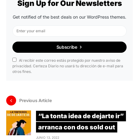
Sign Up for Our Newsletters
Get notified of the best deals on our WordPress themes.
Subscribe
Al recibir este correo estás protegido por nuestro aviso de
privacidad. Certeza Diario no usará tu dirección de e-mail para
otros fines.
Previous Article
“La tonta idea de dejarte ir”
arranca con dos sold out
JUNIO 13, 2022