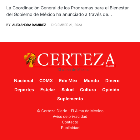
La Coordinación General de los Programas para el Bienestar
del Gobierno de México ha anunciado a través de…
BY
ALEXANDRA RAMIREZ
DICIEMBRE 21, 2023
Nacional
CDMX
Edo Méx
Mundo
Dinero
Deportes
Estelar
Salud
Cultura
Opinión
Suplemento
© Certeza Diario - El Alma de México
Aviso de privacidad
Contacto
Publicidad