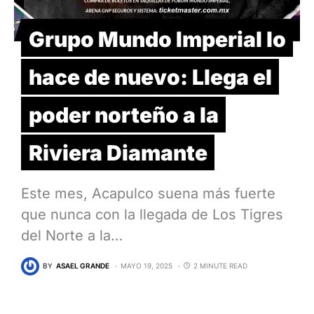
Grupo Mundo Imperial lo
hace de nuevo: Llega el
poder norteño a la
Riviera Diamante
Este mes, Acapulco suena más fuerte
que nunca con la llegada de Los Tigres
del Norte a la…
BY
ASAEL GRANDE
MAYO 19, 2025
2 MINUTE READ