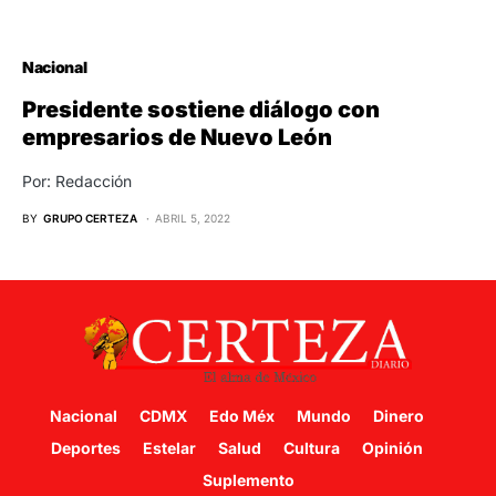
Nacional
Presidente sostiene diálogo con
empresarios de Nuevo León
Por: Redacción
BY
GRUPO CERTEZA
ABRIL 5, 2022
Nacional
CDMX
Edo Méx
Mundo
Dinero
Deportes
Estelar
Salud
Cultura
Opinión
Suplemento