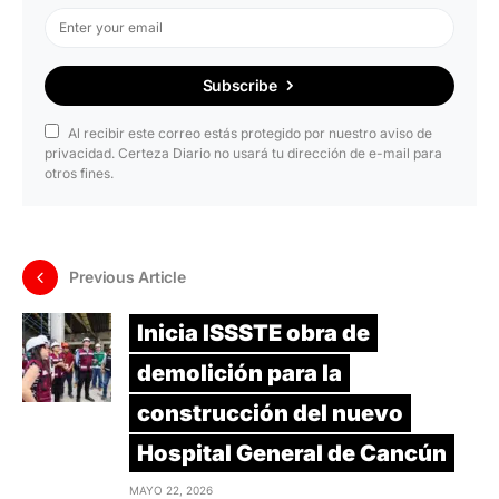
Subscribe
Al recibir este correo estás protegido por nuestro aviso de
privacidad. Certeza Diario no usará tu dirección de e-mail para
otros fines.
Previous Article
Inicia ISSSTE obra de
demolición para la
construcción del nuevo
Hospital General de Cancún
MAYO 22, 2026