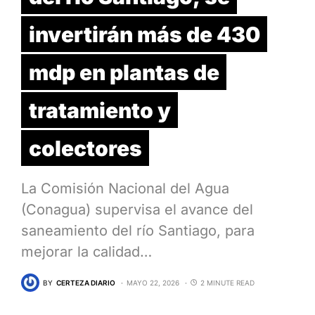
invertirán más de 430
mdp en plantas de
tratamiento y
colectores
La Comisión Nacional del Agua
(Conagua) supervisa el avance del
saneamiento del río Santiago, para
mejorar la calidad…
BY
CERTEZA DIARIO
MAYO 22, 2026
2 MINUTE READ