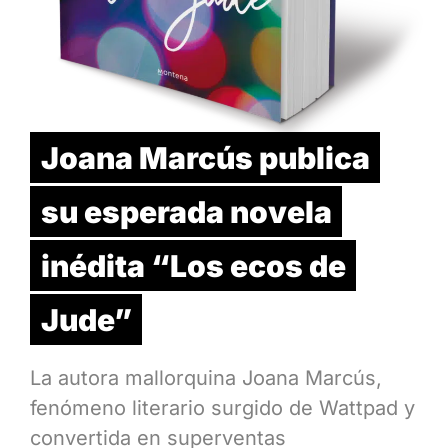
Joana Marcús publica
su esperada novela
inédita “Los ecos de
Jude”
La autora mallorquina Joana Marcús,
fenómeno literario surgido de Wattpad y
convertida en superventas