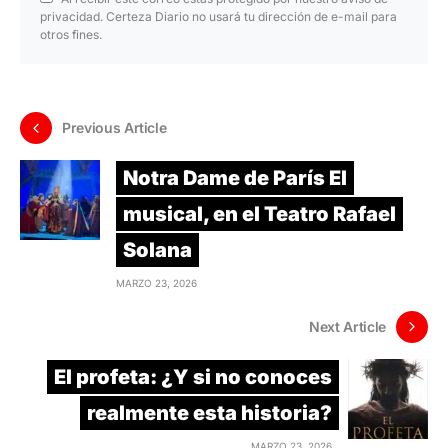
privacidad. Certeza Diario no usará tu dirección de e-mail para
otros fines.
Previous Article
Notra Dame de París El
musical, en el Teatro Rafael
Solana
MARZO 23, 2026
Next Article
El profeta: ¿Y si no conoces
realmente esta historia?
MARZO 23, 2026