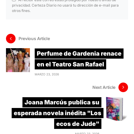
privacidad. Certeza Diario no usará tu dirección de e-mail para
otros fines.
Previous Article
Perfume de Gardenia renace
en el Teatro San Rafael
MARZO 23, 2026
Next Article
Joana Marcús publica su
esperada novela inédita "Los
ecos de Jude"
MARZO 23, 2026